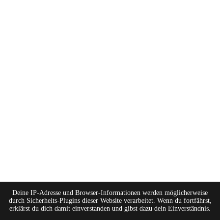
Deine IP-Adresse und Browser-Informationen werden möglicherweise
durch Sicherheits-Plugins dieser Website verarbeitet. Wenn du fortfährst,
erklärst du dich damit einverstanden und gibst dazu dein Einverständnis.