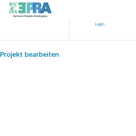
Zum
Inhalt
Zepra
springen
Zentraler
Login
Projekt-
Arbeitsplatz
Projekt bearbeiten